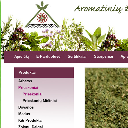
Apie ūkį
E-Parduotuvė
Sertifikatai
Straipsniai
Api
Produktai
Arbatos
Prieskoniai
Prieskoniai
Prieskonių Mišiniai
Dovanos
Medus
Kiti Produktai
Žolynų Daigai