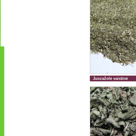
Juozažolė vaistinė