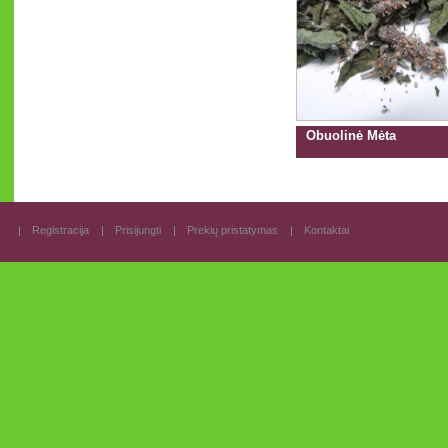
Obuolinė Mėta
Registracija
Prisijungti
Prekių pristatymas
Kontaktai